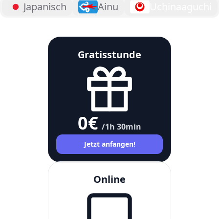
Japanisch
Ainu
Uchinaaguchi
Gratisstunde
0
€
/1h 30min
Jetzt anfangen!
Online