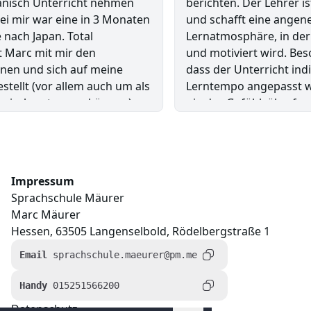
nisch Unterricht nehmen
berichten. Der Lehrer ist
 mir war eine in 3 Monaten
und schafft eine angen
ach Japan. Total
Lernatmosphäre, in der 
 Marc mit mir den
und motiviert wird. Beso
en und sich auf meine
dass der Unterricht indiv
tellt (vor allem auch um als
Lerntempo angepasst wir
nisch nutzen zu können).
nie das Gefühl, überford
über einem halben Jahr bei
hinterherzuhinken.
ut glücklich. Marcs
Die Lehrmaterialien sind
kturiert, aber auch
und unterstützen den Le
apanisch hat sich signifikant
Ein Highlight ist die spü
Impressum
nn den Unterricht
Lehrers am Unterricht. S
Sprachschule Mäurer
len!
ansteckend und macht j
Marc Mäurer
Unterrichtsstunde zu ei
Hessen, 63505 Langenselbold, Rödelbergstraße 1
Zudem hat Herr Mäurer sp
für mich individuell erstel
Email
sprachschule.maeurer@pm.me
ausgerichtet sind. Diese 
und sorgen dafür, dass 
Handy
015251566200
sprachlich gut zurechtko
Datenschutz