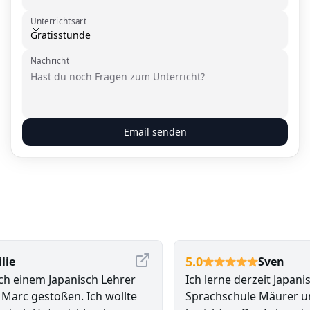
Unterrichtsart
Unterrichtsart
Gratisstunde
Nachricht
Email senden
5.0
ie
Sven
h einem Japanisch Lehrer
Ich lerne derzeit Japanisc
Marc gestoßen. Ich wollte
Sprachschule Mäurer und